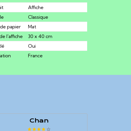
it
Affiche
le
Classique
de papier
Mat
 de l'affiche
30 x 40 cm
lé
Oui
cation
France
Chan