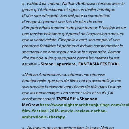
«…Fidèle à lui-même, Nathan Ambrosioni renoue avec le
genre qu’il affectionne et signe un thriller horrifique
d’une rare efficacité. Son œil pour la composition
d’image lui permet une fois de plus de créer
d’imprévisibles moments de pure terreur. Il focalise ici sur
une tension haletante qui prend de l’expansion à mesure
que la vérité éclate. Cinéphile averti, son emploi d’une
prémisse familière lui permet d’induire constamment le
spectateur en erreur pour mieux le surprendre. Autant
dire tout de suite que sa place parmi les maîtres lui est
assurée! »
Simon Laperrière, FANTASIA FESTIVAL.
«Nathan Ambrosioni a su obtenir une réponse
émotionnelle que peu de films ont pu accomplir. Je me
suis trouvée hurlant devant l'écran de télé dans l’espoir
que les personnages s’en sortent sains et saufs. J’ai
absolument adoré
THERAPY. »
Shannon
McGrew
http://www.nightmarishconjurings.com/revi
film-festival-2016-movie-review-nathan-
ambrosionis-therapy
«…Au travers de ce deuxième film, le jeune Nathan