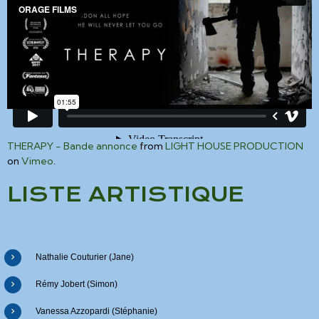
THERAPY - Bande annonce
from
LIGHT HOUSE PRODUCTION
on
Vimeo
.
LISTE ARTISTIQUE
Nathalie Couturier (Jane)
Rémy Jobert (Simon)
Vanessa Azzopardi (Stéphanie)