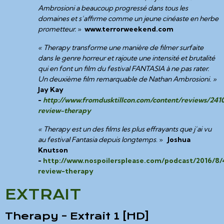
Ambrosioni a beaucoup progressé dans tous les
domaines et s’affirme comme un jeune cinéaste en herbe
prometteur.
»
www.terrorweekend.com
« Therapy transforme une manière de filmer surfaite
dans le genre horreur et rajoute une intensité et brutalité
qui en font un film du festival FANTASIA à ne pas rater.
Un deuxième film remarquable de Nathan Ambrosioni. »
Jay Kay
-
http://www.fromdusktillcon.com/content/reviews/241
review-therapy
« Therapy est un des films les plus effrayants que j’ai vu
au festival Fantasia depuis longtemps
. »
Joshua
Knutson
-
http://www.nospoilersplease.com/podcast/2016/8/
review-therapy
EXTRAIT
Therapy - Extrait 1 [HD]